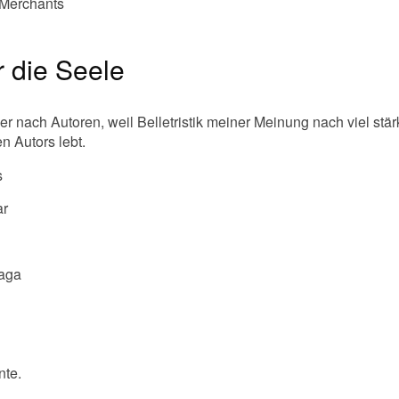
 Merchants
ür die Seele
hier nach Autoren, weil Belletristik meiner Meinung nach viel stä
en Autors lebt.
s
ar
aga
nte.