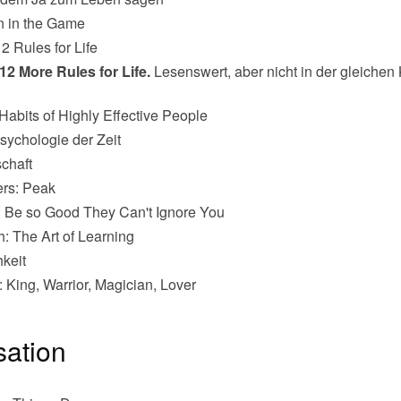
n in the Game
2 Rules for Life
12 More Rules for Life.
Lesenswert, aber nicht in der gleichen
Habits of Highly Effective People
sychologie der Zeit
schaft
ers: Peak
: Be so Good They Can't Ignore You
h: The Art of Learning
keit
: King, Warrior, Magician, Lover
sation