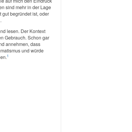
die auf mich den Eindruck
en sind mehr in der Lage
 gut begründet ist, oder
.
end lesen. Der Kontext
ten Gebrauch. Schon gar
 und annehmen, dass
ogmatismus und würde
1
len.