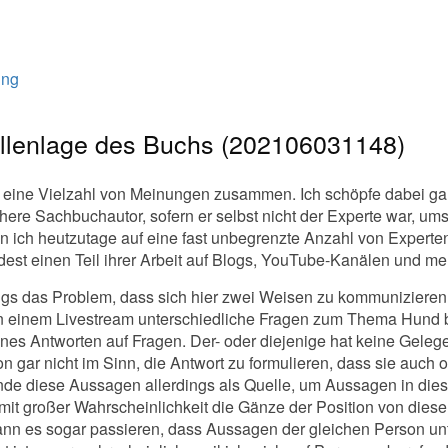
ung
llenlage des Buchs (202106031148)
h eine Vielzahl von Meinungen zusammen. Ich schöpfe dabei ga
ühere Sachbuchautor, sofern er selbst nicht der Experte war, um
n ich heutzutage auf eine fast unbegrenzte Anzahl von Experte
dest einen Teil ihrer Arbeit auf Blogs, YouTube-Kanälen und m
ngs das Problem, dass sich hier zwei Weisen zu kommuniziere
n einem Livestream unterschiedliche Fragen zum Thema Hund be
es Antworten auf Fragen. Der- oder diejenige hat keine Gelege
 gar nicht im Sinn, die Antwort zu formulieren, dass sie auch 
wende diese Aussagen allerdings als Quelle, um Aussagen in di
 mit großer Wahrscheinlichkeit die Gänze der Position von dies
kann es sogar passieren, dass Aussagen der gleichen Person un