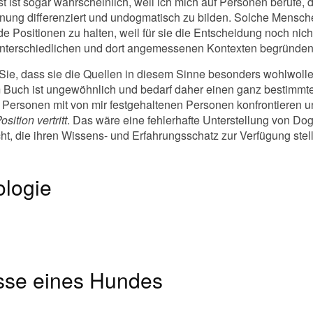
st ist sogar wahrscheinlich, weil ich mich auf Personen berufe, 
nung differenziert und undogmatisch zu bilden. Solche Mensch
 Positionen zu halten, weil für sie die Entscheidung noch nicht
 unterschiedlichen und dort angemessenen Kontexten begründen
 Sie, dass sie die Quellen in diesem Sinne besonders wohlwoll
m Buch ist ungewöhnlich und bedarf daher einen ganz bestimm
ne Personen mit von mir festgehaltenen Personen konfrontieren
sition vertritt
. Das wäre eine fehlerhafte Unterstellung von D
ht, die ihren Wissens- und Erfahrungsschatz zur Verfügung stel
logie
sse eines Hundes