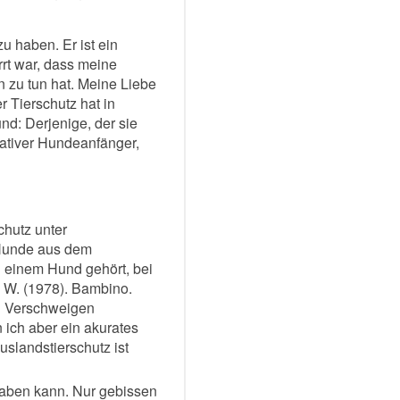
u haben. Er ist ein
rrt war, dass meine
n zu tun hat. Meine Liebe
r Tierschutz hat in
nd: Derjenige, der sie
lativer Hundeanfänger,
chutz unter
 Hunde aus dem
on einem Hund gehört, bei
, W. (1978). Bambino.
ch Verschweigen
 ich aber ein akurates
slandstierschutz ist
haben kann. Nur gebissen