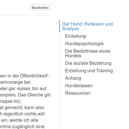
Bearbeiten
Der Hund: Reflexion und
Analyse
Einleitung
Hundepsychologie
Besondere Quellenlage des
Buchs (202106031148)
Die Bedürfnisse eines
Hundes
Die soziale Beziehung
Erziehung und Training
Hunde reagieren auf starke
Personas (202201260740)
en in der Öffentlichkeit".
Anhang
ewinnmarge bei
Hunderassen
er gar -kaiser, bin auf
Ressourcen:
enpreis. Das Gleiche gilt
ppel-lol),
et gemacht, kann also
eigentlich nichts will
ein, werde ich alle
online zugänglich sind.