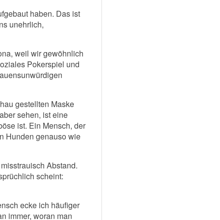
fgebaut haben. Das ist
ns unehrlich,
na, weil wir gewöhnlich
oziales Pokerspiel und
rtrauensunwürdigen
chau gestellten Maske
aber sehen, ist eine
öse ist. Ein Mensch, der
 von Hunden genauso wie
 misstrauisch Abstand.
prüchlich scheint:
nsch ecke ich häufiger
man immer, woran man