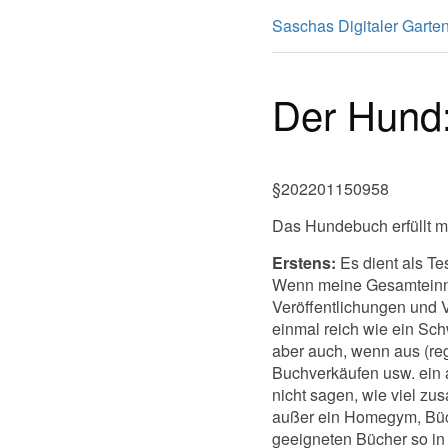
Saschas Digitaler Garte
Der Hund:
§202201150958
Das Hundebuch erfüllt m
Erstens:
Es dient als Tes
Wenn meine Gesamteinna
Veröffentlichungen und V
einmal reich wie ein Sch
aber auch, wenn aus (re
Buchverkäufen usw. ein 
nicht sagen, wie viel zu
außer ein Homegym, Bücher
geeigneten Bücher so in 