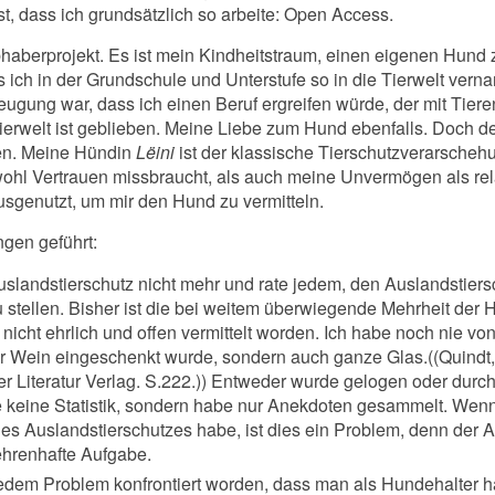
st, dass ich grundsätzlich so arbeite: Open Access.
bhaberprojekt. Es ist mein Kindheitstraum, einen eigenen Hund z
 ich in der Grundschule und Unterstufe so in die Tierwelt verna
eugung war, dass ich einen Beruf ergreifen würde, der mit Tiere
Tierwelt ist geblieben. Meine Liebe zum Hund ebenfalls. Doch de
en. Meine Hündin
Lëini
ist der klassische Tierschutzverarschehu
sowohl Vertrauen missbraucht, als auch meine Unvermögen als re
sgenutzt, um mir den Hund zu vermitteln.
gen geführt:
uslandstierschutz nicht mehr und rate jedem, den Auslandstiers
 stellen. Bisher ist die bei weitem überwiegende Mehrheit der
nicht ehrlich und offen vermittelt worden. Ich habe noch nie v
er Wein eingeschenkt wurde, sondern auch ganze Glas.((Quindt
 Literatur Verlag. S.222.)) Entweder wurde gelogen oder dur
e keine Statistik, sondern habe nur Anekdoten gesammelt. Wenn
es Auslandstierschutzes habe, ist dies ein Problem, denn der Au
ehrenhafte Aufgabe.
 jedem Problem konfrontiert worden, dass man als Hundehalter 