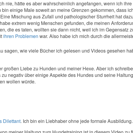
h nie, hätte es aber wahrscheinlich angefangen, wenn ich ihre 
ch bin einige Male soweit an meine Grenzen gekommen, dass ich
 Eine Mischung aus Zufall und pathologischer Sturrheit hat dazu 
h habe extrem wenig Menschen gefunden, die meinen Anforderu
n, die es taten, wollten sie dann nicht, weil ich im Gegensatz 
it
ihren Problemen
war. Also habe ich mich durch die allermeis
au sagen, wie viele Bücher ich gelesen und Videos gesehen ha
iner großen Liebe zu Hunden und meiner Hexe. Aber ich schreib
as zu negativ über einige Aspekte des Hundes und seine Haltung
sen wollen würde.
 Dilettant
. Ich bin ein Liebhaber ohne jede formale Ausbildung.
von meiner Haltung zum Hundetraining ist in diesem Video zu f