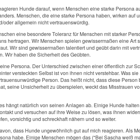
eagieren Hunde darauf, wenn Menschen eine starke Persona au
anders. Menschen, die eine starke Persona haben, wirken auf u
nd/oder allgemein nicht vertrauenswürdig.
nschen eine besondere Toleranz für Menschen mit starker Perso
 uns hertragen. Wir Menschen spielen gewissermaßen eine Art s
raut. Wir sind gewissermaßen talentiert und geübt darin mit ve
n. Wir haben die Sicherheit des Geübten.
ne Persona. Der Unterschied zwischen einer öffentlich zur S
nter versteckten Selbst ist von ihnen nicht verstehbar. Was sie 
trauensunwürdige Person. Das heißt nicht, dass diese Person b
 hat, seine Unsicherheit zu überspielen, weckt das Misstrauen
s hängt natürlich von seinen Anlagen ab. Einige Hunde halten
takt und versuchen auf ihre Weise zu lösen, was ihnen widers
fen, vorsichtig und schreckhaft nähern und so weiter.
avon, dass Hunde ungewöhnlich gut auf mich reagieren. Als Me
 Persona habe. Einige Menschen mögen das ("Bei Sascha weiß 