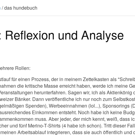
n
/
das hundebuch
 Reflexion und Analyse
ehrere Rollen:
tlauf für einen Prozess, der in meinem Zettelkasten als "Schreib
hmen die kritische Masse erreicht haben, werde ich meine G
eranstaltungen herunterfahren. Sagen wir, ich als Aktienkönig od
weizer Bänker. Dann veröffentliche ich nur noch zum Selbstkost
gelmäßigen Spenden), Werbeeinnahmen (lol...), Sponsorings (Do
ausreichendes Einkommen entsteht. Noch habe ich keine Budg
sammenkommen muss. Aber jeder, der mich kennt, weiß, dass ich 
 und fünf Merino-T-Shirts (4 habe ich schon). Tritt dieser Fall 
meinen Arbeitsablauf integrieren, dass sie auch öffentlich und 