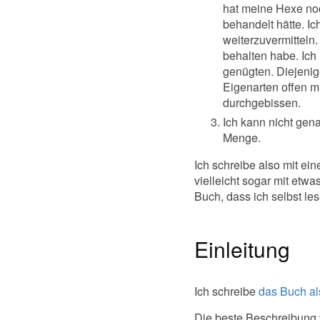
hat meine Hexe noc
behandelt hätte. I
weiterzuvermitteln.
behalten habe. Ic
genügten. Diejenige
Eigenarten offen m
durchgebissen.
Ich kann nicht gen
Menge.
Ich schreibe also mit e
vielleicht sogar mit etw
Buch, dass ich selbst le
Einleitung
Ich schreibe
das Buch als
Die beste Beschreibung 